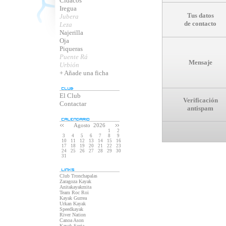
Cidacos
Iregua
Tus datos
Jubera
de contacto
Leza
Najerilla
Oja
Piqueras
Puente Rá
Mensaje
Urbión
+ Añade una ficha
El Club
Verificación
Contactar
antispam
Agosto 2026
1
2
3
4
5
6
7
8
9
10
11
12
13
14
15
16
17
18
19
20
21
22
23
24
25
26
27
28
29
30
31
Club Tronchapalas
Zaragoza Kayak
Anitakayakmita
Team Roc Roi
Kayak Gurrea
Urkan Kayak
Speedkayak
River Nation
Canoa Ason
Kayak Soria