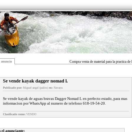
 anuncio
Compra venta de material para la practica de
Se vende kayak dagger nomad l.
Publicado por:
Miguel angel (palito)
en:
Navarra
Se vende kayak de aguas bravas Dagger Nomad L en perfecto estado, para mas
informacion por WhatsApp al numero de telefono 618-19-54-20.
Clasificado como:
VENDO
 el anunciante: