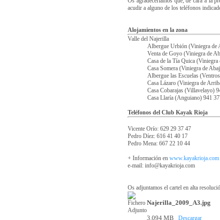
Os agradeceríamos que, de cara a la pr
acudir a alguno de los teléfonos indica
Alojamientos en la zona
Valle del Najerilla
Albergue Urbión (Viniegra de 
Venta de Goyo (Viniegra de A
Casa de la Tía Quica (Viniegr
Casa Somera (Viniegra de Aba
Albergue las Escuelas (Ventro
Casa Lázaro (Viniegra de Arri
Casa Cobarajas (Villavelayo) 
Casa Llaría (Anguiano) 941 37
Teléfonos del Club Kayak Rioja
Vicente Orío: 629 29 37 47
Pedro Díez: 616 41 40 17
Pedro Mena: 667 22 10 44
+ Información en
www.kayakrioja.com
e-mail: info@kayakrioja.com
Os adjuntamos el cartel en alta resoluci
Najerilla_2009_A3.jpg
3.094 MB
Descargar