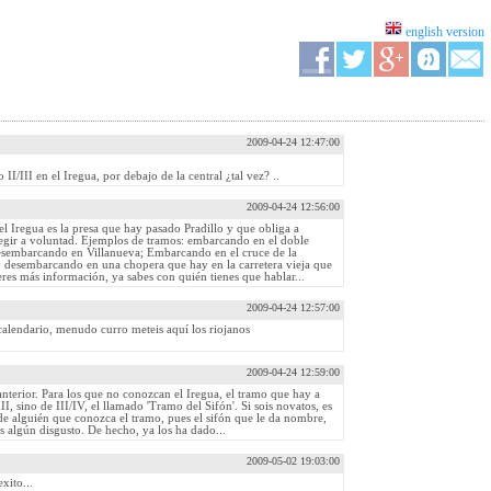
english version
2009-04-24 12:47:00
II/III en el Iregua, por debajo de la central ¿tal vez? ..
2009-04-24 12:56:00
l Iregua es la presa que hay pasado Pradillo y que obliga a
 elegir a voluntad. Ejemplos de tramos: embarcando en el doble
desembarcando en Villanueva; Embarcando en el cruce de la
 y desembarcando en una chopera que hay en la carretera vieja que
ieres más información, ya sabes con quién tienes que hablar...
2009-04-24 12:57:00
calendario, menudo curro meteis aquí los riojanos
2009-04-24 12:59:00
nterior. Para los que no conozcan el Iregua, el tramo que hay a
II, sino de III/IV, el llamado 'Tramo del Sifón'. Si sois novatos, es
e alguién que conozca el tramo, pues el sifón que le da nombre,
os algún disgusto. De hecho, ya los ha dado...
2009-05-02 19:03:00
xito...