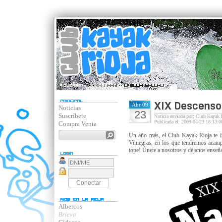
XIX Descenso 
Abr 09
Noticias
23
Suscríbete
Noticia enviada por: Club Kayak 
Publicada el: 2009-04-23 18:13:0
Compra Venta
Un año más, el Club Kayak Rioja te in
Viniegras, en los que tendremos acampa
tope! Únete a nosotros y déjanos enseña
Albercos
Brieva