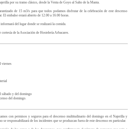
erilla por su tramo clásico, desde la Venta de Goyo al Salto de la Manta.
 garantizado de 15 m3/s para que todos podamos disfrutar de la celebración de este descenso
r. El embalse estará abierto de 12.00 a 16.00 horas.
n informará del lugar donde se realizará la comida.
r cortesía de la Asociación de Hostelería Arbacares.
l viernes
terial
el sábado y del domingo
scenso del domingo.
tamos con permisos y seguros para el descenso multitudinario del domingo en el Najerilla y
o se responsabilizará de los incidentes que se produzcan fuera de este descenso en particular.