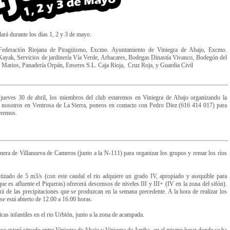
ará durante los días 1, 2 y 3 de mayo.
ederación Riojana de Piragüismo, Excmo. Ayuntamiento de Viniegra de Abajo, Excmo.
ayak, Servicios de jardinería Vía Verde, Arbacares, Bodegas Dinastía Vivanco, Bodegón del
r Marios, Panadería Orpán, Enseres S.L. Caja Rioja, Cruz Roja, y Guardia Civil
l jueves 30 de abril, los miembros del club estaremos en Viniegra de Abajo organizando la
n nosotros en Ventrosa de La Sierra, poneos en contacto con Pedro Diez (616 414 017) para
seremos.
inera de Villanueva de Cameros (junto a la N-111) para organizar los grupos y remar los ríos
ntizado de 5 m3/s (con este caudal el rio adquiere un grado IV, apropiado y asequible para
ue es afluente el Piqueras) ofrecerá descensos de niveles III y III+ (IV en la zona del sifón).
rá de las precipitaciones que se produzcan en la semana precedente. A la hora de realizar los
se está abierto de 12.00 a 16.00 horas.
icas infantiles en el rio Urbión, junto a la zona de acampada.