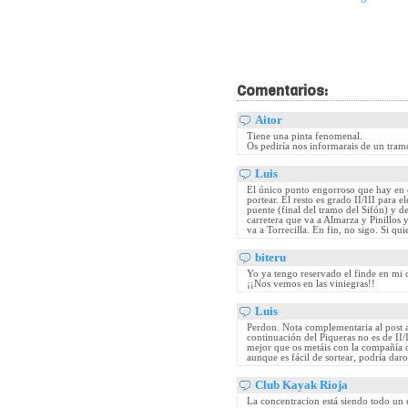
Comentarios:
Aitor
Tiene una pinta fenomenal.
Os pediría nos informarais de un tramo 
Luis
El único punto engorroso que hay en e
portear. El resto es grado II/III para
puente (final del tramo del Sifón) y 
carretera que va a Almarza y Pinillos
va a Torrecilla. En fin, no sigo. Si qu
biteru
Yo ya tengo reservado el finde en mi 
¡¡Nos vemos en las viniegras!!
Luis
Perdon. Nota complementaria al post a
continuación del Piqueras no es de II/I
mejor que os metáis con la compañía d
aunque es fácil de sortear, podría dar
Club Kayak Rioja
La concentracion está siendo todo un e