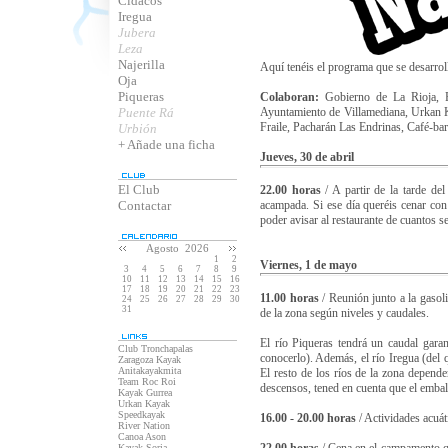
Cidacos
Iregua
Jubera
Leza
Najerilla
Aquí tenéis el programa que se desarroll
Oja
Piqueras
Colaboran:
Gobierno de La Rioja, F
Puente Rá
Ayuntamiento de Villamediana, Urkan K
Fraile, Pacharán Las Endrinas, Café-ba
Urbión
+ Añade una ficha
Jueves, 30 de abril
El Club
22.00 horas
/ A partir de la tarde de
Contactar
acampada. Si ese día queréis cenar co
poder avisar al restaurante de cuantos 
Agosto 2026
1
2
Viernes, 1 de mayo
3
4
5
6
7
8
9
10
11
12
13
14
15
16
17
18
19
20
21
22
23
11.00 horas
/ Reunión junto a la gasol
24
25
26
27
28
29
30
31
de la zona según niveles y caudales.
El río Piqueras tendrá un caudal gara
Club Tronchapalas
conocerlo). Además, el río Iregua (del q
Zaragoza Kayak
Anitakayakmita
El resto de los ríos de la zona depende
Team Roc Roi
descensos, tened en cuenta que el embal
Kayak Gurrea
Urkan Kayak
Speedkayak
16.00 - 20.00 horas
/ Actividades acuát
River Nation
Canoa Ason
Kayak Soria