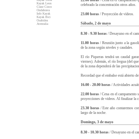
22.00 horas
/ Cena en el campamento qu
Kayak Leon
celebrado la concentración otros años.
Clase Cinco
Ondabrava
Info Kayak
23.00 horas
/ Proyección de vídeos.
Kayak Bici
Osabidea
Sábado, 2 de mayo
Aventalia
8.30 - 9.30 horas
/ Desayuno en el ca
11.00 horas
/ Reunión junto a la gasol
de la zona según niveles y caudales.
El río Piqueras tendrá un caudal gara
viernes). Además, el río Iregua (del que
de la zona dependerá de las precipitaci
Recordad que el embalse está abierto de
16.00 - 20.00 horas
/ Actividades acuát
22.00 horas
/ Cena en el campamento si
proyecciones de videos. Al finalizar la c
23.30 horas
/ Este año contaremos con 
largo de la noche.
Domingo, 3 de mayo
8.30 - 10.30 horas
/ Desayuno en el c