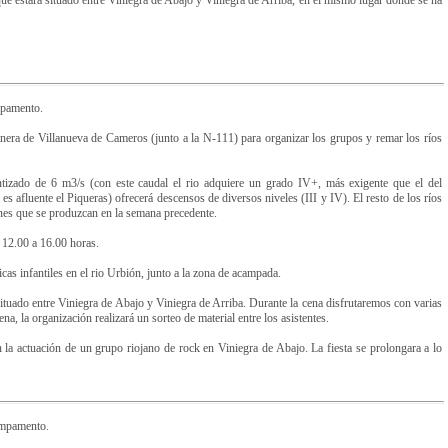
e estará situado entre Viniegra de Abajo y Viniegra de Arriba, en el mismo lugar donde se ha
mpamento.
inera de Villanueva de Cameros (junto a la N-111) para organizar los grupos y remar los ríos
ntizado de 6 m3/s (con este caudal el rio adquiere un grado IV+, más exigente que el del
 es afluente el Piqueras) ofrecerá descensos de diversos niveles (III y IV). El resto de los ríos
ones que se produzcan en la semana precedente.
 12.00 a 16.00 horas.
icas infantiles en el rio Urbión, junto a la zona de acampada.
tuado entre Viniegra de Abajo y Viniegra de Arriba. Durante la cena disfrutaremos con varias
ena, la organización realizará un sorteo de material entre los asistentes.
la actuación de un grupo riojano de rock en Viniegra de Abajo. La fiesta se prolongara a lo
ampamento.