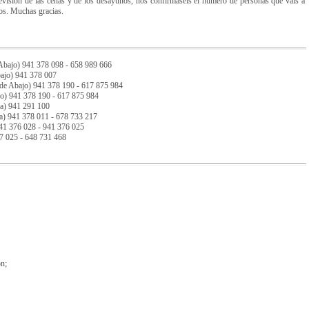
evisión de las cenas y de los desayunos, nos confirmaseis el número de personas que vais a
dos. Muchas gracias.
Abajo) 941 378 098 - 658 989 666
bajo) 941 378 007
a de Abajo) 941 378 190 - 617 875 984
jo) 941 378 190 - 617 875 984
sa) 941 291 100
ba) 941 378 011 - 678 733 217
941 376 028 - 941 376 025
7 025 - 648 731 468
ón;