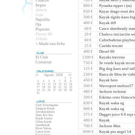
Cidacos
Iregua
800 €
Pyranha ripper i (m)
Jubera
850 €
Kayac drago rossi drx
Leza
500 €
Kayak rígido kaos bi
Najerilla
400 €
Kayak dr9
Oja
60 €
Casco shredready stan
Piqueras
Puente Rá
20 €
Chaleco iniciación wá
Urbión
60 €
Cubrebañeras playboa
+ Añade una ficha
25 €
Cuerda rescate
400 €
Diesel 60
El Club
1200 €
Kayaks travesia
Contactar
750 €
Se vende kayak recon
125 €
Big dog kaos azul tall
250 €
Barca de fibra de vidr
Agosto 2026
1
2
450 €
Kayak hero
3
4
5
6
7
8
9
10
11
12
13
14
15
16
500 €
Wavesport mobius57
17
18
19
20
21
22
23
24
25
26
27
28
29
30
480 €
Jackson rockstar
31
200 €
Eskimo ceno blanca/n
830 €
Kayak waka og
Club Tronchapalas
860 €
Kayak waka og
Zaragoza Kayak
Anitakayakmita
375 €
Dagger juice 6.9 roja 
Team Roc Roi
Kayak Gurrea
400 €
Kayak
Urkan Kayak
Speedkayak
700 €
Jackson 4fun
River Nation
3000 €
Kayak pro angel 14
Canoa Ason
Kayak Soria