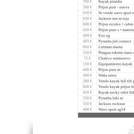
700 €
Kayak piranha
500 €
Prijon pure - nueva
650 €
Se vende wave sport 
650 €
Jackson zen m roja
600 €
Prijon ercules + cubr
430 €
Prijon pure s + materi
499 €
Exo xg
495 €
Pyranha jed connect
800 €
Lettman manta
350 €
Piragua eskimo nano c
75 €
Chaleco seminuevo
150 €
Equipamiento kayak
400 €
Prijon pure m
490 €
Waka tutea
280 €
Vendo kayak full tilt 
600 €
Vendo kayak prijon fo
450 €
Kayak necky orbit fis
550 €
Pyranha loki m
550 €
Jackson rockstar
400 €
Wave sport zg54
Jue
Pág