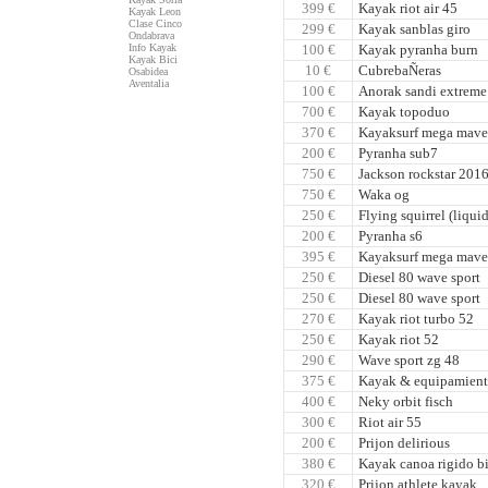
399 €
Kayak riot air 45
Kayak Leon
Clase Cinco
299 €
Kayak sanblas giro
Ondabrava
Info Kayak
100 €
Kayak pyranha burn
Kayak Bici
10 €
CubrebaÑeras
Osabidea
Aventalia
100 €
Anorak sandi extreme 
700 €
Kayak topoduo
370 €
Kayaksurf mega mave
200 €
Pyranha sub7
750 €
Jackson rockstar 2016 
750 €
Waka og
250 €
Flying squirrel (liqui
200 €
Pyranha s6
395 €
Kayaksurf mega maver
250 €
Diesel 80 wave sport
250 €
Diesel 80 wave sport
270 €
Kayak riot turbo 52
250 €
Kayak riot 52
290 €
Wave sport zg 48
375 €
Kayak & equipamien
400 €
Neky orbit fisch
300 €
Riot air 55
200 €
Prijon delirious
380 €
Kayak canoa rigido b
320 €
Prijon athlete kayak