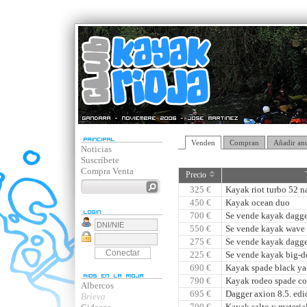
Venden
Compran
Añadir an
Noticias
Suscríbete
Compra Venta
Precio
325 €
Kayak riot turbo 52 n
450 €
Kayak ocean duo
700 €
Se vende kayak dagge
550 €
Se vende kayak wave 
275 €
Se vende kayak dagge
225 €
Se vende kayak big-do
690 €
Kayak spade black y
790 €
Kayak rodeo spade cob
Albercos
695 €
Dagger axion 8.5. edi
Brieva
700 €
Kayak salto y materia