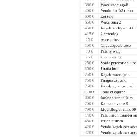
360 €
Wave sport zg48
400 €
Vendo riot 52 turbo
600 €
Zet toro
650 €
Waka tuna 2
450 €
Kayak necky orbit fic
415 €
2 articulos
25 €
Accesorios
100 €
Chubasquero seco
80 €
Pala ty warp
75 €
Chaleco orco
250 €
Sonic perception + pa
350 €
Piraña burn
250 €
Kayak wave sport
750 €
Piragua zet toro
750 €
Kayak pyranha machn
2000 €
Todo el equipo
600 €
Jackson zen talla m
700 €
Karma traverse 9
700 €
Liquidlogic remix 69
140 €
Pala prijon thunder am
450 €
Prijon pure m
420 €
Vendo kayak con acce
420 €
Vendo kayak con acce