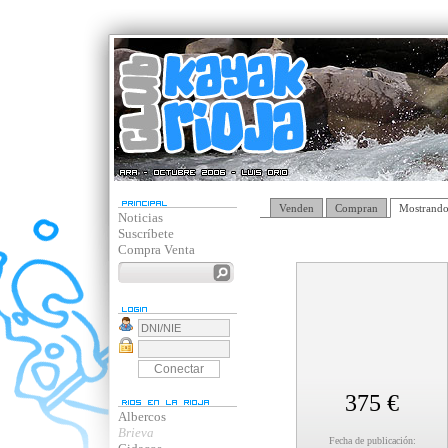
Venden
Compran
Mostrando
Noticias
Suscríbete
Compra Venta
375 €
Albercos
Brieva
Fecha de publicación: