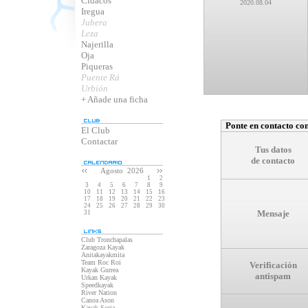
Cidacos
2020.08.04
Iregua
Jubera
Leza
Najerilla
Oja
Piqueras
Puente Rá
Urbión
+ Añade una ficha
Ponte en contacto con
El Club
Contactar
Tus datos
de contacto
Agosto 2026
1
2
3
4
5
6
7
8
9
10
11
12
13
14
15
16
17
18
19
20
21
22
23
24
25
26
27
28
29
30
Mensaje
31
Club Tronchapalas
Zaragoza Kayak
Anitakayakmita
Team Roc Roi
Verificación
Kayak Gurrea
antispam
Urkan Kayak
Speedkayak
River Nation
Canoa Ason
Kayak Soria