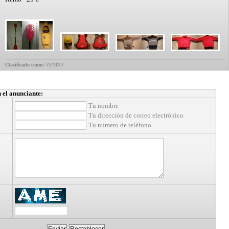
Clasificado como:
VENDO
 el anunciante:
Tu nombre
Tu dirección de correo electrónico
Tu numero de teléfono