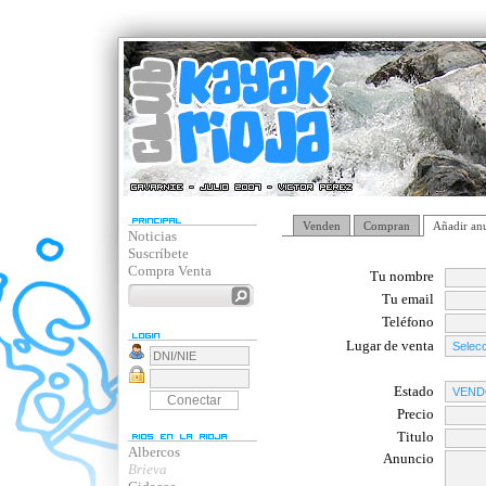
Venden
Compran
Añadir an
Noticias
Suscríbete
Compra Venta
Tu nombre
Tu email
Teléfono
Lugar de venta
Estado
Precio
Titulo
Albercos
Anuncio
Brieva