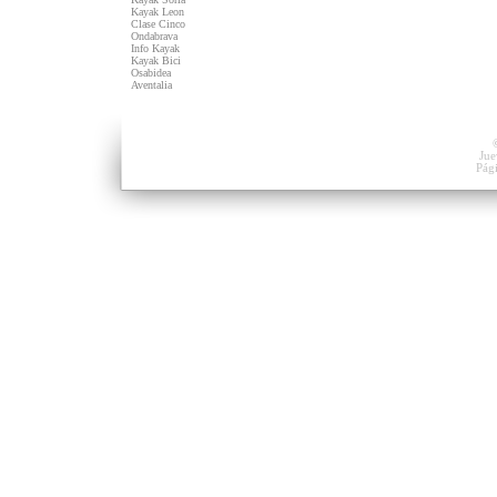
Kayak Leon
Clase Cinco
Ondabrava
Info Kayak
Kayak Bici
Osabidea
Aventalia
Jue
Pág