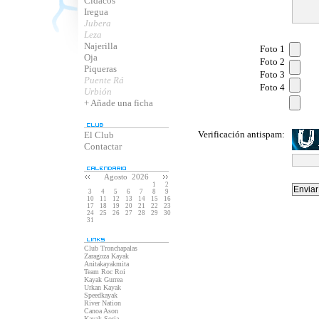
Cidacos
Iregua
Jubera
Leza
Najerilla
Foto 1
Oja
Foto 2
Piqueras
Foto 3
Puente Rá
Foto 4
Urbión
+ Añade una ficha
Verificación antispam:
El Club
Contactar
Agosto 2026
1
2
3
4
5
6
7
8
9
10
11
12
13
14
15
16
17
18
19
20
21
22
23
24
25
26
27
28
29
30
31
Club Tronchapalas
Zaragoza Kayak
Anitakayakmita
Team Roc Roi
Kayak Gurrea
Urkan Kayak
Speedkayak
River Nation
Canoa Ason
Kayak Soria