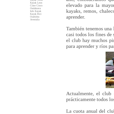
Kayak Leon
elevado para la mayor
Clase Cinco
Ondabrava
kayaks, remos, chalec
Info Kayak
Kayak Bici
aprender.
Osabidea
Aventalia
También tenemos una li
casi todos los fines d
el club hay muchos pir
para aprender y ríos par
Actualmente, el club 
prácticamente todos lo
La cuota anual del clu