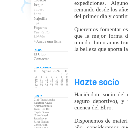
Cidacos
expediciones. Algun
Iregua
remando desde los años
Jubera
Leza
del primer día y conti
Najerilla
Oja
Piqueras
Queremos fomentar est
Puente Rá
que la mejor forma de
Urbión
+ Añade una ficha
mundo. Intentamos tran
la belleza que aporta l
El Club
Contactar
Agosto 2026
1
2
3
4
5
6
7
8
9
Hazte socio
10
11
12
13
14
15
16
17
18
19
20
21
22
23
24
25
26
27
28
29
30
31
Haciéndote socio del c
seguro deportivo), y
Club Tronchapalas
Zaragoza Kayak
Anitakayakmita
cuenca del Ebro.
Team Roc Roi
Kayak Gurrea
Urkan Kayak
Speedkayak
Disponemos de materia
River Nation
Canoa Ason
año, consideramos qu
Kayak Soria