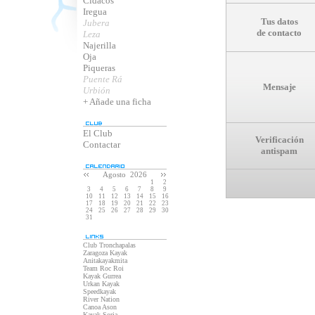
Cidacos
Iregua
Tus datos
Jubera
de contacto
Leza
Najerilla
Oja
Piqueras
Puente Rá
Mensaje
Urbión
+ Añade una ficha
El Club
Verificación
Contactar
antispam
Agosto 2026
1
2
3
4
5
6
7
8
9
10
11
12
13
14
15
16
17
18
19
20
21
22
23
24
25
26
27
28
29
30
31
Club Tronchapalas
Zaragoza Kayak
Anitakayakmita
Team Roc Roi
Kayak Gurrea
Urkan Kayak
Speedkayak
River Nation
Canoa Ason
Kayak Soria