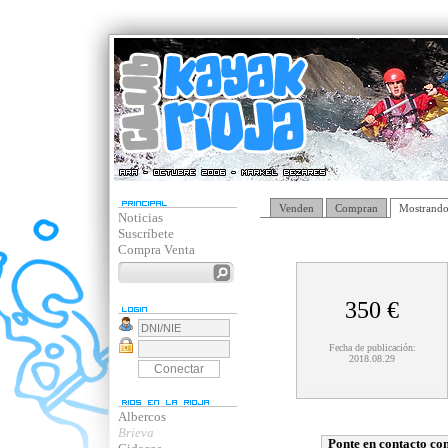
Venden
Compran
Mostrando
Noticias
Suscríbete
Compra Venta
350 €
Fecha de publicación:
2018.08.29
Albercos
Brieva
Ponte en contacto con