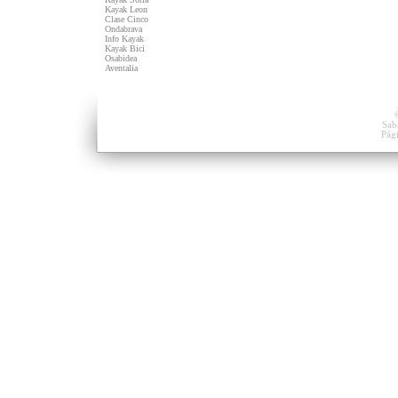
Kayak Leon
Clase Cinco
Ondabrava
Info Kayak
Kayak Bici
Osabidea
Aventalia
Sab
Pág