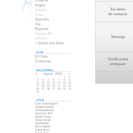
Cidacos
Iregua
Tus datos
Jubera
de contacto
Leza
Najerilla
Oja
Piqueras
Puente Rá
Mensaje
Urbión
+ Añade una ficha
El Club
Verificación
Contactar
antispam
Agosto 2026
1
2
3
4
5
6
7
8
9
10
11
12
13
14
15
16
17
18
19
20
21
22
23
24
25
26
27
28
29
30
31
Club Tronchapalas
Zaragoza Kayak
Anitakayakmita
Team Roc Roi
Kayak Gurrea
Urkan Kayak
Speedkayak
River Nation
Canoa Ason
Kayak Soria