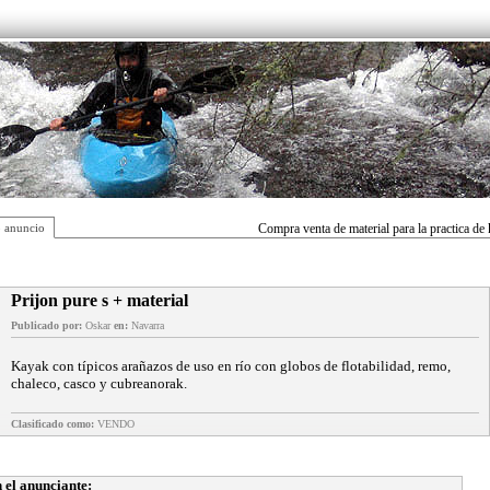
 anuncio
Compra venta de material para la practica de
Prijon pure s + material
Publicado por:
Oskar
en:
Navarra
Kayak con típicos arañazos de uso en río con globos de flotabilidad, remo,
chaleco, casco y cubreanorak.
Clasificado como:
VENDO
 el anunciante: