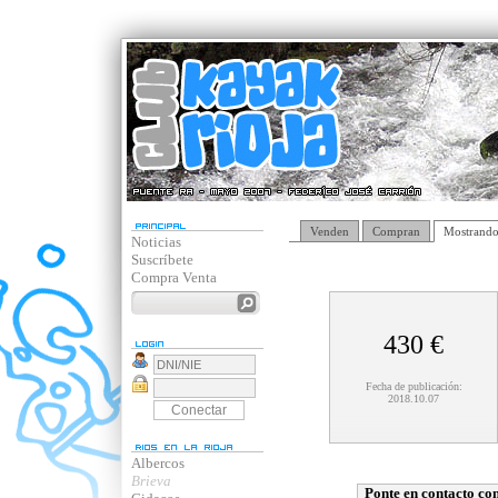
Venden
Compran
Mostrando
Noticias
Suscríbete
Compra Venta
430 €
Fecha de publicación:
2018.10.07
Albercos
Brieva
Ponte en contacto con