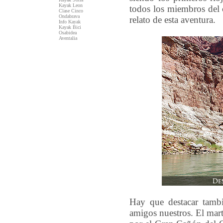
Kayak Leon
todos los miembros del 
Clase Cinco
Ondabrava
relato de esta aventura.
Info Kayak
Kayak Bici
Osabidea
Aventalia
Hay que destacar tamb
amigos nuestros. El mart