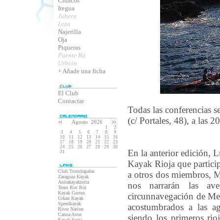
Cidacos
Iregua
Jubera
Leza
Najerilla
Oja
Piqueras
Puente Rá
Urbión
+ Añade una ficha
El Club
Contactar
Todas las conferencias s
(c/ Portales, 48), a las 
Agosto 2026
1
2
3
4
5
6
7
8
9
10
11
12
13
14
15
16
17
18
19
20
21
22
23
24
25
26
27
28
29
30
En la anterior edición,
31
Kayak Rioja que particip
Club Tronchapalas
a otros dos miembros, M
Zaragoza Kayak
Anitakayakmita
nos narrarán las av
Team Roc Roi
Kayak Gurrea
circunnavegación de Men
Urkan Kayak
Speedkayak
acostumbrados a las a
River Nation
Canoa Ason
siendo los primeros ri
Kayak Soria