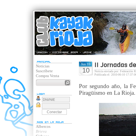
II Jornadas de
Jun 10
Noticias
10
Suscríbete
Noticia enviada por: Federación R
Publicada el: 2010-06-10 17:37:0
Compra Venta
Por segundo año, la Fe
Piragüismo en La Rioja.
Albercos
Brieva