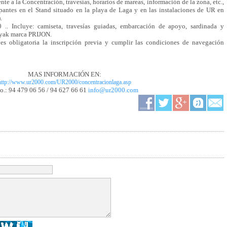
te a la Concentración, travesías, horarios de mareas, información de la zona, etc.,
cipantes en el Stand situado en la playa de Laga y en las instalaciones de UR en
.
 .. Incluye: camiseta, travesías guiadas, embarcación de apoyo, sardinada y
kayak marca PRIJON.
s es obligatoria la inscripción previa y cumplir las condiciones de navegación
MAS INFORMACIÓN EN:
http://www.ur2000.com/UR2000/concentracionlaga.asp
no.: 94 479 06 56 / 94 627 66 61
info@ur2000.com