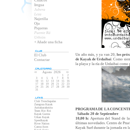
Cidacos
Iregua
Jubera
Leza
Najerilla
Oja
Piqueras
Puente Rá
Urbión
+ Añade una ficha
Un año más, y ya van 20,
los pró
El Club
de Kayak de Urdaibai
. Como sie
Contactar
la playa y la ría de Urdaibai como 
Agosto 2026
1
2
3
4
5
6
7
8
9
10
11
12
13
14
15
16
17
18
19
20
21
22
23
24
25
26
27
28
29
30
31
Club Tronchapalas
Zaragoza Kayak
Anitakayakmita
PROGRAMA DE LA CONCENT
Team Roc Roi
Sábado 20 de Septiembre
Kayak Gurrea
Urkan Kayak
10,00 h:
Apertura del Stand de la
Speedkayak
últimas novedades. Centro de Prue
River Nation
Canoa Ason
Kayak Surf durante la jornada en l
Kayak Soria