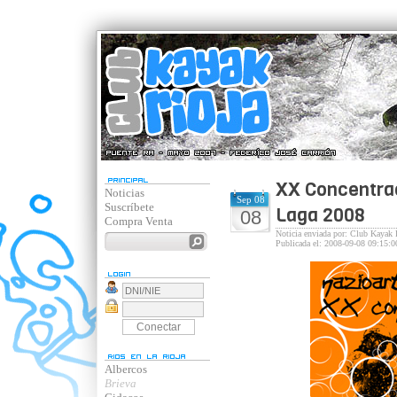
XX Concentrac
Noticias
Sep 08
Suscríbete
Laga 2008
08
Compra Venta
Noticia enviada por: Club Kayak 
Publicada el: 2008-09-08 09:15:0
Albercos
Brieva