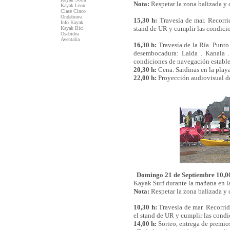
Nota:
Respetar la zona balizada y 
Kayak Leon
Clase Cinco
Ondabrava
15,30 h:
Travesía de mar. Recorrid
Info Kayak
stand de UR y cumplir las condicio
Kayak Bici
Osabidea
Aventalia
16,30 h:
Travesía de la Ría. Punto 
desembocadura: Laida . Kanala . 
condiciones de navegación estable
20,30 h:
Cena. Sardinas en la pla
22,00 h:
Proyección audiovisual de
Domingo 21 de Septiembre
10,0
Kayak Surf durante la mañana en l
Nota:
Respetar la zona balizada y 
10,30 h:
Travesía de mar. Recorrid
el stand de UR y cumplir las condi
14,00 h:
Sorteo, entrega de premio