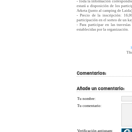
-
Toda la información correspondien
estará a disposición de los parti
Arketa (junto al camping de Laida)
-
Precio de la inscripción: 16,00
participación en el sorteo de un 
-
Para participar en las travesía
establecidas por la organización.
T
f
Comentarios:
Añade un comentario:
Tu nombre:
Tu comentario:
Verificación antispam: