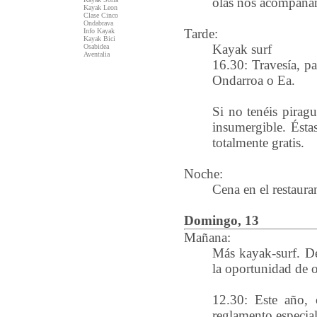
olas nos acompaña
Kayak Leon
Clase Cinco
Ondabrava
Tarde:
Info Kayak
Kayak Bici
Kayak surf
Osabidea
Aventalia
16.30: Travesía, pa
Ondarroa o Ea.
Si no tenéis pirag
insumergible. Ésta
totalmente gratis.
Noche:
Cena en el restaura
Domingo, 13
Mañana:
Más kayak-surf. De
la oportunidad de o
12.30: Este año,
reglamento especial