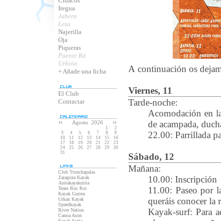
Cidacos
Iregua
Jubera
Leza
Najerilla
Oja
Piqueras
Puente Rá
Urbión
A continuación os dejam
+ Añade una ficha
Viernes, 11
El Club
Tarde-noche:
Contactar
Acomodación en la 
de acampada, ducha
Agosto 2026
1
2
22.00: Parrillada p
3
4
5
6
7
8
9
10
11
12
13
14
15
16
17
18
19
20
21
22
23
24
25
26
27
28
29
30
31
Sábado, 12
Mañana:
Club Tronchapalas
10.00: Inscripción
Zaragoza Kayak
Anitakayakmita
11.00: Paseo por l
Team Roc Roi
Kayak Gurrea
queráis conocer la 
Urkan Kayak
Speedkayak
Kayak-surf: Para a
River Nation
Canoa Ason
Kayak Soria