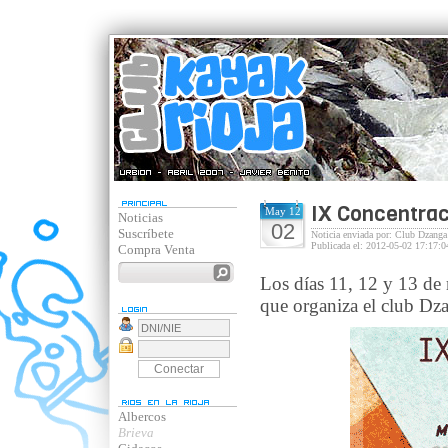
IX Concentrac
May 12
Noticias
02
Suscríbete
Noticia enviada por: Club Dzang
Publicada el: 2012-05-02 17:17:0
Compra Venta
Los días 11, 12 y 13 de
que organiza el club Dz
Albercos
Brieva