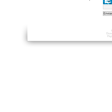
Domi
Pág