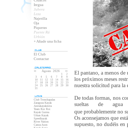
Cidacos
Iregua
Jubera
Leza
Najerilla
Oja
Piqueras
Puente Rá
Urbión
+ Añade una ficha
El Club
Contactar
Agosto 2026
El pantano, a menos de 
1
2
3
4
5
6
7
8
9
los próximos meses restr
10
11
12
13
14
15
16
17
18
19
20
21
22
23
nuestra solicitud para l
24
25
26
27
28
29
30
31
De todas formas, nos con
Club Tronchapalas
Zaragoza Kayak
sueltas de agua 
Anitakayakmita
Team Roc Roi
que probablemente no su
Kayak Gurrea
Urkan Kayak
Os aconsejamos que estái
Speedkayak
River Nation
supuesto, no dudéis en 
Canoa Ason
Kayak Soria