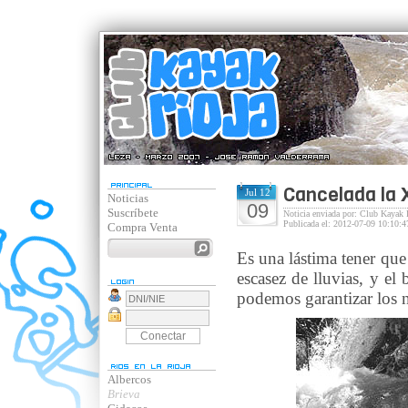
Cancelada la X
Jul 12
Noticias
09
Suscríbete
Noticia enviada por: Club Kayak 
Publicada el: 2012-07-09 10:10:4
Compra Venta
Es una lástima tener que
escasez de lluvias, y el
podemos garantizar los n
Albercos
Brieva