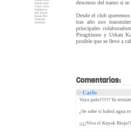
descenso del tramo si se 
Kayak Leon
Clase Cinco
Ondabrava
Info Kayak
Desde el club queremos 
Kayak Bici
Osabidea
tras año nos transmite
Aventalia
principales colaborado
Piragüismo y Urkan Ka
posible que se lleve a ca
Comentarios:
Carlo
Vaya palo!!!!!! Ya teniam
¿Se sabe si habrá agua 
¡¡¡¡Viva el Kayak Rioja!!