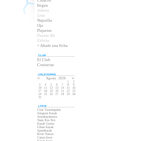
Cidacos
Iregua
Jubera
Leza
Najerilla
Oja
Piqueras
Puente Rá
Urbión
+ Añade una ficha
El Club
Contactar
Agosto 2026
1
2
3
4
5
6
7
8
9
10
11
12
13
14
15
16
17
18
19
20
21
22
23
24
25
26
27
28
29
30
31
Club Tronchapalas
Zaragoza Kayak
Anitakayakmita
Team Roc Roi
Kayak Gurrea
Urkan Kayak
Speedkayak
River Nation
Canoa Ason
Kayak Soria