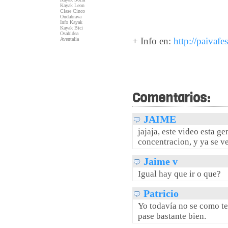
Kayak Leon
Clase Cinco
Ondabrava
Info Kayak
Kayak Bici
Osabidea
+ Info en:
http://paivafe
Aventalia
Comentarios:
JAIME
jajaja, este video esta g
concentracion, y ya se v
Jaime v
Igual hay que ir o que?
Patricio
Yo todavía no se como te
pase bastante bien.