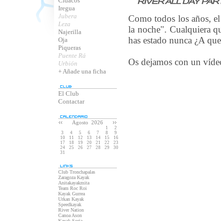
Cidacos
Iregua
Jubera
Como todos los años, el 
Leza
la noche". Cualquiera qu
Najerilla
has estado nunca ¿A que
Oja
Piqueras
Puente Rá
Os dejamos con un vídeo
Urbión
+ Añade una ficha
El Club
Contactar
Agosto 2026
1
2
3
4
5
6
7
8
9
10
11
12
13
14
15
16
17
18
19
20
21
22
23
24
25
26
27
28
29
30
31
Club Tronchapalas
Zaragoza Kayak
Anitakayakmita
Team Roc Roi
Kayak Gurrea
Urkan Kayak
Speedkayak
River Nation
Canoa Ason
Kayak Soria