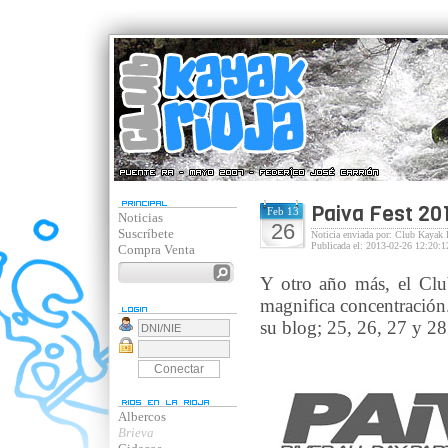
Paiva Fest 20
Feb 13
Noticias
26
Suscríbete
Noticia enviada por: Club Kayak 
Publicada el: 2013-02-26 12:20:1
Compra Venta
Y otro año más, el Clu
magnifica concentración
su blog; 25, 26, 27 y 28
Albercos
Brieva