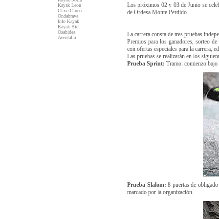
Los próximos 02 y 03 de Junio se celebr
Kayak Leon
Clase Cinco
de Ordesa Monte Perdido.
Ondabrava
Info Kayak
Kayak Bici
Osabidea
La carrera consta de tres pruebas indep
Aventalia
Premios para los ganadores, sorteo de 
con ofertas especiales para la carrera, 
Las pruebas se realizarán en los siguien
Prueba Sprint:
Tramo: comienzo bajo la
Prueba Slalom:
8 puertas de obligado p
marcado por la organización.