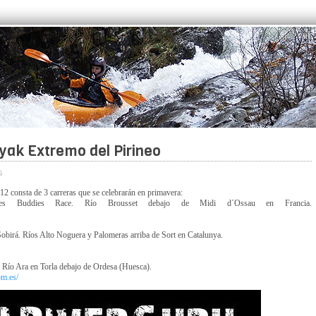
yak Extremo del Pirineo
6
 consta de 3 carreras que se celebrarán en primavera:
s Buddies Race. Río Brousset debajo de Midi d´Ossau en Francia.
birá. Ríos Alto Noguera y Palomeras arriba de Sort en Catalunya.
 Río Ara en Torla debajo de Ordesa (Huesca).
om.es/