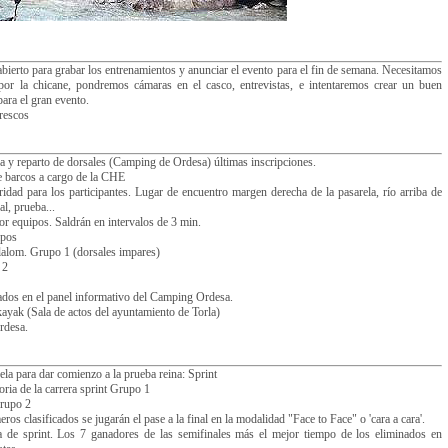
bierto para grabar los entrenamientos y anunciar el evento para el fin de semana. Necesitamos
 por la chicane, pondremos cámaras en el casco, entrevistas, e intentaremos crear un buen
ara el gran evento.
rescos
 y reparto de dorsales (Camping de Ordesa) últimas inscripciones.
e barcos a cargo de la CHE
idad para los participantes. Lugar de encuentro margen derecha de la pasarela, río arriba de
al, prueba...
or equipos. Saldrán en intervalos de 3 min.
ipos
lalom. Grupo 1 (dorsales impares)
 2
tados en el panel informativo del Camping Ordesa.
ayak (Sala de actos del ayuntamiento de Torla)
Ordesa.
ela para dar comienzo a la prueba reina: Sprint
oria de la carrera sprint Grupo 1
 Grupo 2
os clasificados se jugarán el pase a la final en la modalidad "Face to Face" o 'cara a cara'.
 de sprint. Los 7 ganadores de las semifinales más el mejor tiempo de los eliminados en