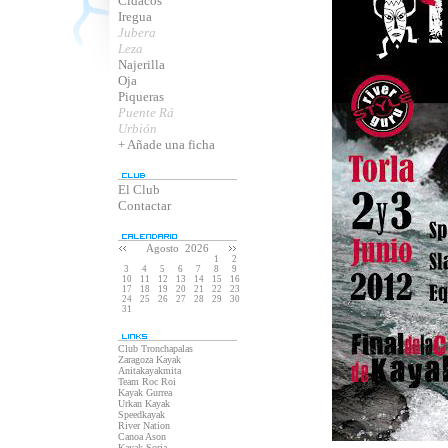
Cidacos
Iregua
Jubera
Leza
Najerilla
Oja
Piqueras
Puente Rá
Urbión
+ Añade una ficha
El Club
Contactar
Agosto 2026
1
2
3
4
5
6
7
8
9
10
11
12
13
14
15
16
17
18
19
20
21
22
23
24
25
26
27
28
29
30
31
Club Tronchapalas
Zaragoza Kayak
Anitakayakmita
Team Roc Roi
Kayak Gurrea
Urkan Kayak
Speedkayak
River Nation
Canoa Ason
Kayak Soria