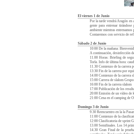
El viernes 1 de Junio
Por la tarde vendrá Aragón en a
gente para entrenar tirándose
ambiente mientras entrenamos p
Contaremos con servicio de ref
Sábado 2 de Junio
10:00 De la mañana: Bienvenida
A continuación, desinfección d
11.00 Horas: Briefing de segur
Torla. Info de última hora: caud
11.30 Comienzo de la carrera p
13:30 Fin de la carrera por equ
14.00 Comienzo de la carrera s
15:00 Carrera de slalom Grupo
16:00 Fin de la carrera slalom
17:00 Publicación de los resul
20:00 Emisión de un vídeo de k
21:00 Cena en el camping de 
Domingo 3 de Junio
9.30 Reencuentro en la la Pasar
11:00 Comienzo de la clasificat
12:00 Clasificatoria de sprint
13.00 Semifinales. Los 14 primer
14.30 Gran Final de la prueba