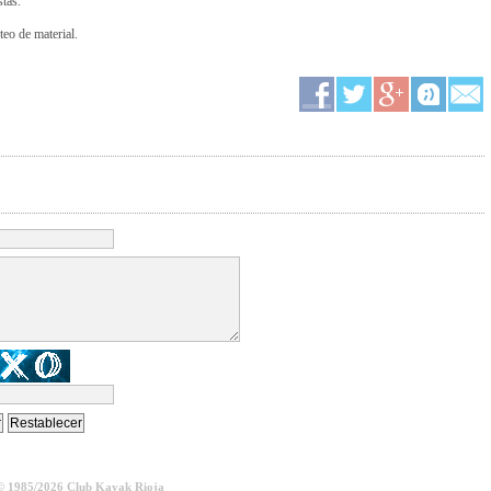
stas.
eo de material.
© 1985/2026 Club Kayak Rioja