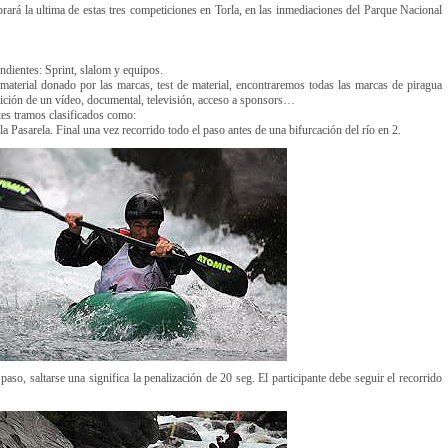
ará la ultima de estas tres competiciones en Torla, en las inmediaciones del Parque Nacional
endientes: Sprint, slalom y equipos.
material donado por las marcas, test de material, encontraremos todas las marcas de piragua
edición de un vídeo, documental, televisión, acceso a sponsors…
tes tramos clasificados como:
 Pasarela. Final una vez recorrido todo el paso antes de una bifurcación del río en 2.
aso, saltarse una significa la penalización de 20 seg. El participante debe seguir el recorrido