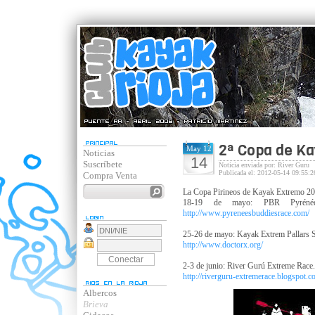
2ª Copa de Ka
May 12
Noticias
14
Suscríbete
Noticia enviada por: River Guru
Publicada el: 2012-05-14 09:55:2
Compra Venta
La Copa Pirineos de Kayak Extremo 2012
18-19 de mayo: PBR Pyrénée
http://www.pyreneesbuddiesrace.com/
25-26 de mayo: Kayak Extrem Pallars So
http://www.doctorx.org/
2-3 de junio: River Gurú Extreme Race.
http://riverguru-extremerace.blogspot.c
Albercos
Brieva