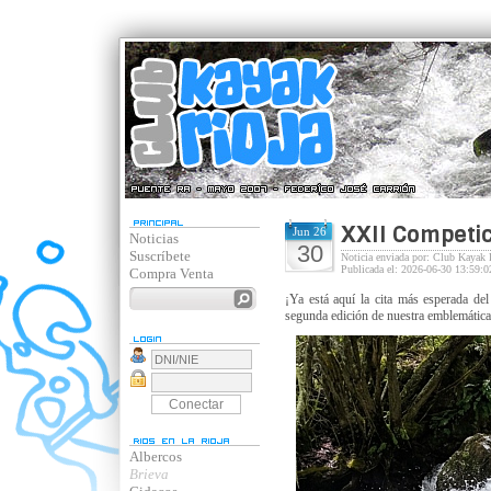
XXII Competic
Jun 26
Noticias
30
Suscríbete
Noticia enviada por: Club Kayak 
Publicada el: 2026-06-30 13:59:0
Compra Venta
¡Ya está aquí la cita más esperada d
segunda edición de nuestra emblemátic
Albercos
Brieva