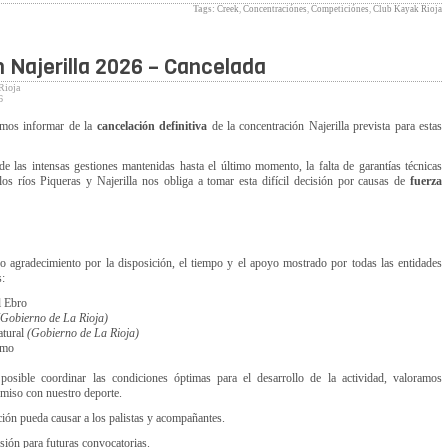
Tags:
Creek
,
Concentraciónes
,
Competiciónes
,
Club Kayak Rioja
 Najerilla 2026 – Cancelada
Rioja
6
amos informar de la
cancelación definitiva
de la concentración Najerilla prevista para estas
de las intensas gestiones mantenidas hasta el último momento, la falta de garantías técnicas
los ríos Piqueras y Najerilla nos obliga a tomar esta difícil decisión por causas de
fuerza
 agradecimiento por la disposición, el tiempo y el apoyo mostrado por todas las entidades
s:
l Ebro
(Gobierno de La Rioja)
atural
(Gobierno de La Rioja)
smo
sible coordinar las condiciones óptimas para el desarrollo de la actividad, valoramos
miso con nuestro deporte.
ción pueda causar a los palistas y acompañantes.
sión para futuras convocatorias.