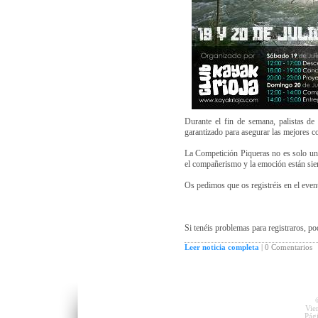
Durante el fin de semana, palistas de 
garantizado para asegurar las mejores c
La Competición Piqueras no es solo una
el compañerismo y la emoción están sie
Os pedimos que os registréis en el even
Si tenéis problemas para registraros, po
Leer noticia completa
|
0 Comentarios
Vie
Pág