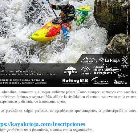
adrenalina, naturaleza y el mejor ambiente palista. Como siempre, contamos con caudales
condiciones óptimas y seguras. Más allá de la rivalidad en el crono, este evento es la excusa
experiencias y disfrutar de la montaña riojana.
las previsiones salgan perfectas, os agradecemos que completéis la preinscripción lo antes
tps://kayakrioja.com/Inscripciones
algún problema con el formulario, contacta con la organización.