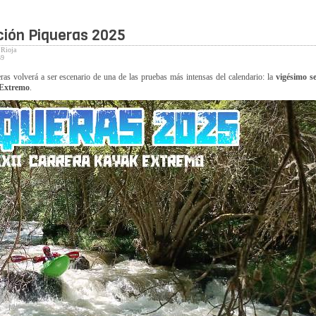
ción Piqueras 2025
 Rioja
59
eras volverá a ser escenario de una de las pruebas más intensas del calendario: la
vigésimo s
 Extremo
.