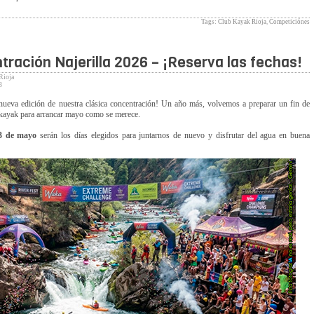
Tags:
Club Kayak Rioja
,
Competiciónes
tración Najerilla 2026 – ¡Reserva las fechas!
Rioja
3
ueva edición de nuestra clásica concentración! Un año más, volvemos a preparar un fin de
kayak para arrancar mayo como se merece.
 3 de mayo
serán los días elegidos para juntarnos de nuevo y disfrutar del agua en buena