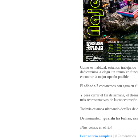
Como es habitual, estamos trabajando 
dedicaremos a elegir un tramo en func
encontrar la mejor opción posible.
El
sábado 2
contaremos con agua en el r
Y para cerrar el fin de semana, el
domi
más representativos de la concentración
Todavía estamos ultimando detalles de o
De momento…
guarda las fechas, avi
¡Nos vemos en el río!
Leer noticia completa
|
0 Comentarios