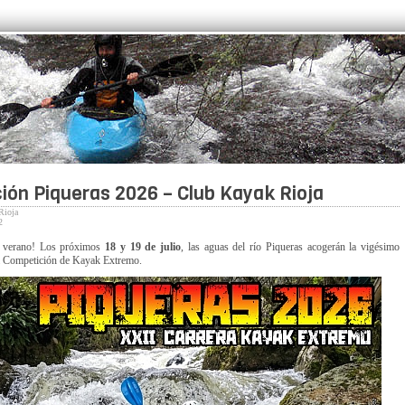
ión Piqueras 2026 – Club Kayak Rioja
Rioja
2
el verano! Los próximos
18 y 19 de julio
, las aguas del río Piqueras acogerán la vigésimo
a Competición de Kayak Extremo.