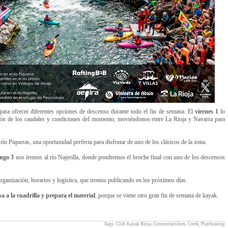
para ofrecer diferentes opciones de descenso durante todo el fin de semana. El
viernes 1
lo
ión de los caudales y condiciones del momento, moviéndonos entre La Rioja y Navarra para
ío Piqueras, una oportunidad perfecta para disfrutar de uno de los clásicos de la zona.
ngo 3
nos iremos al río Najerilla, donde pondremos el broche final con uno de los descensos
.
rganización, horarios y logística, que iremos publicando en los próximos días.
sa a la cuadrilla y prepara el material
, porque se viene otro gran fin de semana de kayak.
Tags:
Club Kayak Rioja
,
Concentraciónes
,
Creek
,
Playboating