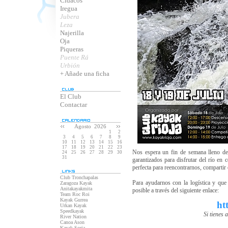
Cidacos
Iregua
Jubera
Leza
Najerilla
Oja
Piqueras
Puente Rá
Urbión
+ Añade una ficha
El Club
Contactar
Agosto 2026
1
2
3
4
5
6
7
8
9
10
11
12
13
14
15
16
17
18
19
20
21
22
23
Nos espera un fin de semana lleno de 
24
25
26
27
28
29
30
31
garantizados para disfrutar del río en 
perfecta para reencontrarnos, compartir 
Club Tronchapalas
Para ayudarnos con la logística y que 
Zaragoza Kayak
Anitakayakmita
posible a través del siguiente enlace:
Team Roc Roi
Kayak Gurrea
ht
Urkan Kayak
Speedkayak
Si tienes 
River Nation
Canoa Ason
Kayak Soria