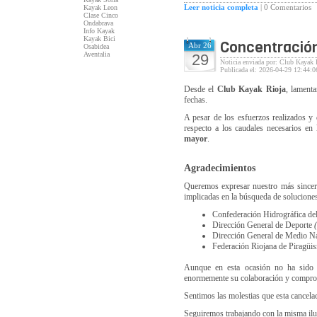
Leer noticia completa
|
0 Comentarios
Kayak Leon
Clase Cinco
Ondabrava
Info Kayak
Kayak Bici
Concentración
Abr 26
Osabidea
Aventalia
29
Noticia enviada por: Club Kayak 
Publicada el: 2026-04-29 12:44:0
Desde el
Club Kayak Rioja
, lament
fechas.
A pesar de los esfuerzos realizados y 
respecto a los caudales necesarios en 
mayor
.
Agradecimientos
Queremos expresar nuestro más sincero
implicadas en la búsqueda de solucione
Confederación Hidrográfica de
Dirección General de Deporte
Dirección General de Medio N
Federación Riojana de Piragüi
Aunque en esta ocasión no ha sido po
enormemente su colaboración y compro
Sentimos las molestias que esta cancela
Seguiremos trabajando con la misma ilu