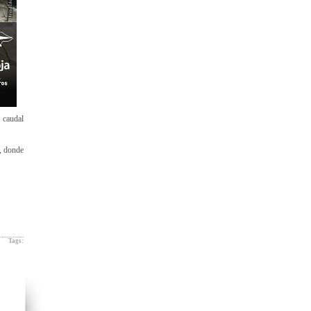
 caudal
a, donde
Tags: