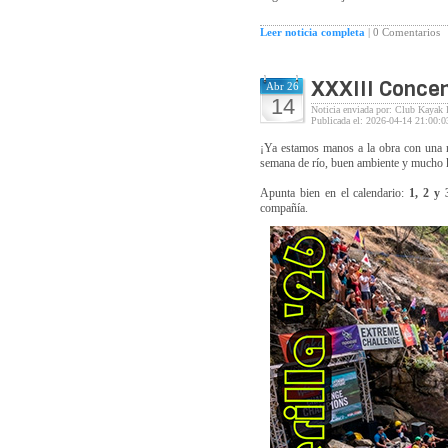
Leer noticia completa
|
0 Comentarios
XXXIII Concen
Abr 26
14
Noticia enviada por: Club Kayak 
Publicada el: 2026-04-14 21:00:0
¡Ya estamos manos a la obra con una n
semana de río, buen ambiente y mucho 
Apunta bien en el calendario:
1, 2 y
compañía.