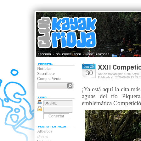
XXII Competic
Jun 26
Noticias
30
Suscríbete
Noticia enviada por: Club Kayak 
Publicada el: 2026-06-30 13:59:0
Compra Venta
¡Ya está aquí la cita m
aguas del río Piquer
emblemática Competici
Albercos
Brieva