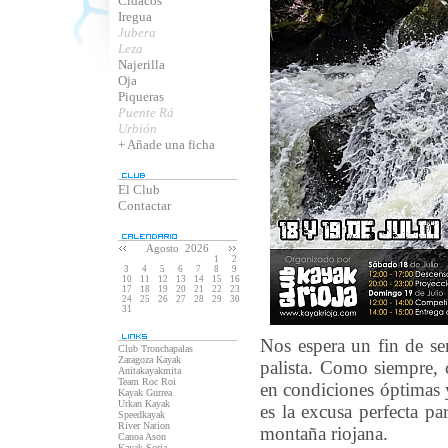
Cidacos
Iregua
Jubera
Leza
Najerilla
Oja
Piqueras
Puente Rá
Urbión
+ Añade una ficha
El Club
Contactar
Agosto 2026
1
2
3
4
5
6
7
8
9
10
11
12
13
14
15
16
17
18
19
20
21
22
23
24
25
26
27
28
29
30
31
Nos espera un fin de se
Club Tronchapalas
Zaragoza Kayak
palista. Como siempre, 
Anitakayakmita
Team Roc Roi
en condiciones óptimas y
Kayak Gurrea
Urkan Kayak
es la excusa perfecta pa
Speedkayak
River Nation
montaña riojana.
Canoa Ason
Kayak Soria