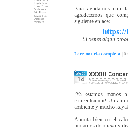
Kayak Leon
Clase Cinco
Para ayudarnos con la 
Ondabrava
Info Kayak
agradecemos que comple
Kayak Bici
Osabidea
siguiente enlace:
Aventalia
https:/
Si tienes algún prob
Leer noticia completa
|
0
XXXIII Concen
Abr 26
14
Noticia enviada por: Club Kayak 
Publicada el: 2026-04-14 21:00:0
¡Ya estamos manos a 
concentración! Un año 
ambiente y mucho kayak
Apunta bien en el cale
juntarnos de nuevo y di