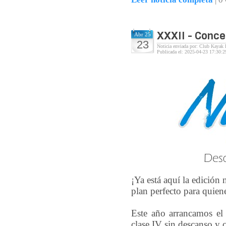
XXXII - Conce
Abr 25
23
Noticia enviada por: Club Kayak 
Publicada el: 2025-04-23 17:30:2
¡Ya está aquí la edición
plan perfecto para quien
Este año arrancamos e
clase IV sin descanso y 