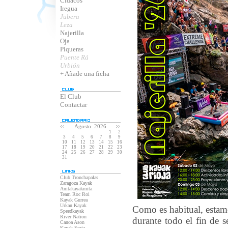
Cidacos
Iregua
Jubera
Leza
Najerilla
Oja
Piqueras
Puente Rá
Urbión
+ Añade una ficha
El Club
Contactar
Agosto 2026
1
2
3
4
5
6
7
8
9
10
11
12
13
14
15
16
17
18
19
20
21
22
23
24
25
26
27
28
29
30
31
Club Tronchapalas
Zaragoza Kayak
Anitakayakmita
Team Roc Roi
Kayak Gurrea
Urkan Kayak
Como es habitual, estamo
Speedkayak
River Nation
durante todo el fin de 
Canoa Ason
Kayak Soria