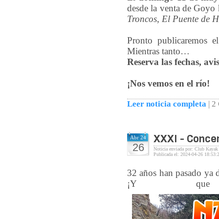
desde la venta de Goyo 
Troncos
,
El Puente de H
Pronto publicaremos el
Mientras tanto…
Reserva las fechas, av
¡Nos vemos en el río!
Leer noticia completa
|
2
XXXI - Concen
Abr 24
26
Noticia enviada por: Club Kayak
Publicada el: 2024-04-26 18:53:
32 años han pasado ya de
¡Y que 