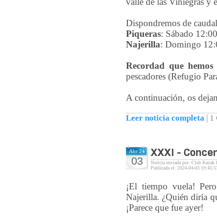
valle de las Viniegras y 
Dispondremos de caudale
Piqueras
: Sábado 12:00
Najerilla
: Domingo 12:
Recordad que hemos c
pescadores (Refugio Par
A continuación, os dejam
Leer noticia completa
|
1
XXXI - Concen
Abr 24
03
Noticia enviada por: Club Kayak 
Publicada el: 2024-04-03 19:45:5
¡El tiempo vuela! Pero
Najerilla. ¿Quién diría 
¡Parece que fue ayer!