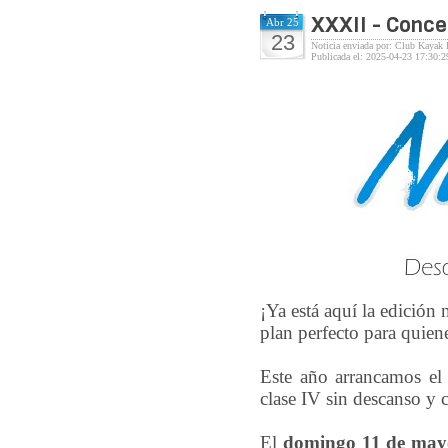
XXXII - Conce
Abr 25
23
Noticia enviada por: Club Kayak 
Publicada el: 2025-04-23 17:30:2
¡Ya está aquí la edición
plan perfecto para quien
Este año arrancamos e
clase IV sin descanso y 
El
domingo 11 de may