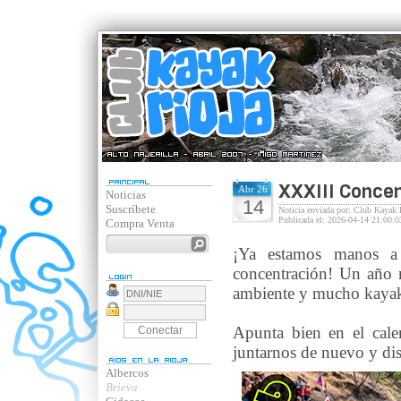
XXXIII Concen
Abr 26
Noticias
14
Suscríbete
Noticia enviada por: Club Kayak 
Publicada el: 2026-04-14 21:00:0
Compra Venta
¡Ya estamos manos a 
concentración! Un año 
ambiente y mucho kayak
Apunta bien en el cale
juntarnos de nuevo y di
Albercos
Brieva