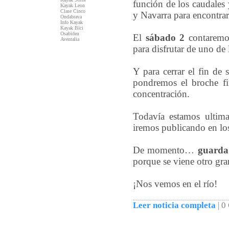
función de los caudale
Kayak Leon
Clase Cinco
y Navarra para encontrar
Ondabrava
Info Kayak
Kayak Bici
Osabidea
El
sábado 2
contaremos
Aventalia
para disfrutar de uno de 
Y para cerrar el fin de
pondremos el broche fi
concentración.
Todavía estamos ultima
iremos publicando en lo
De momento…
guarda 
porque se viene otro gr
¡Nos vemos en el río!
Leer noticia completa
|
0